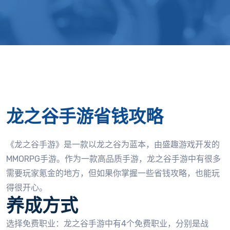
龙之谷手游省钱攻略
《龙之谷手游》是一款以龙之谷为蓝本，由盛趣游戏开发的
MMORPG手游。作为一款高品质手游，龙之谷手游中有很多
需要玩家氪金的地方，但如果你掌握一些省钱攻略，也能玩
得很开心。
养成方式
选择免费职业：龙之谷手游中有4个免费职业，分别是战