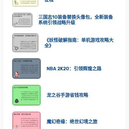
三国志10装备替换头像包，全新装备
系统引领战略升级
《妖怪破解指南：单机游戏攻略大
全》
NBA 2K20：引领辉煌之路
龙之谷手游省钱攻略
魔幻奇缘：绝世幻境之旅