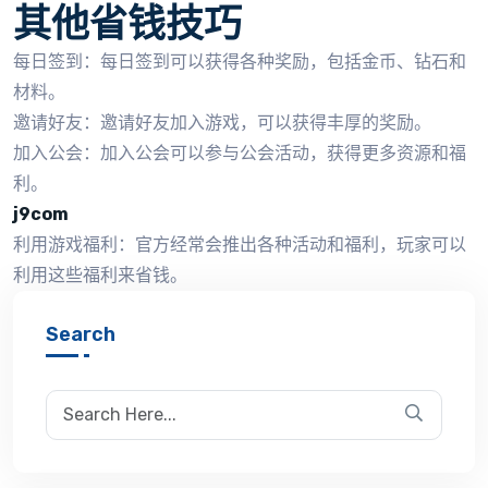
其他省钱技巧
每日签到：每日签到可以获得各种奖励，包括金币、钻石和
材料。
邀请好友：邀请好友加入游戏，可以获得丰厚的奖励。
加入公会：加入公会可以参与公会活动，获得更多资源和福
利。
j9com
利用游戏福利：官方经常会推出各种活动和福利，玩家可以
利用这些福利来省钱。
Search