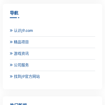
导航
认识j9.com
精品项目
游戏资讯
公司服务
找到j9官方网站