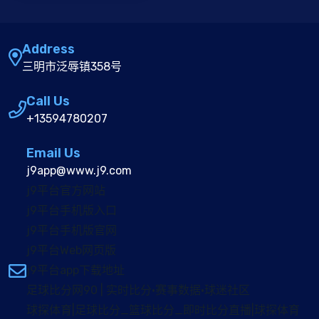
Address
三明市泛辱镇358号
Call Us
+13594780207
Email Us
j9app@www.j9.com
j9平台官方网站
j9平台手机版入口
j9平台手机版官网
j9平台Web网页版
j9平台app下载地址
足球比分网90 | 实时比分·赛事数据·球迷社区
球探体育|足球比分_篮球比分_即时比分直播|球探体育