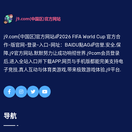
j9.com(中国区)官方网站🌈2026 FIFA World Cup 官方合
作-版官网-登录-入口-网址：BAIDU點AG🌈信誉,安全,保
障,j9官方网站,默默努力让成功响彻世界.j9com会员登录
后,进入全站入口并下载APP,网页与手机版都能完美支持电
子竞技,真人互动与体育类游戏,带来极致游戏体验,j9平台.
导航